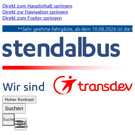
Direkt zum Hauptinhalt springen
Direkt zur Navigation springen
Direkt zum Footer springen
**Sehr geehrte Fahrgäste, ab dem 10.08.2026 ist die Mo
Hoher Kontrast
Suchen
Suche
Menü
öffnen
Untermenü
Untermenü