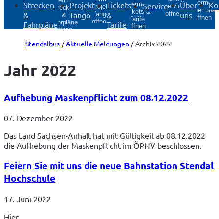
Untermenü
Untermenü
Strecken
Projekt
Tickets
Über
Ko
Untermenü
Service
Service
Projekt
Strecken
Über uns
Tickets &
&
Tango
&
uns
öffnen
Tango
&
öffnen
Tarife
öffnen
Fahrpläne
Fahrpläne
Tarife
öffnen
öffnen
Stendalbus
Aktuelle Meldungen
Archiv 2022
Jahr 2022
Aufhebung Maskenpflicht zum 08.12.2022
07. Dezember 2022
Das Land Sachsen-Anhalt hat mit Gültigkeit ab 08.12.2022
die Aufhebung der Maskenpflicht im ÖPNV beschlossen.
Feiern Sie mit uns die neue Bahnstation Stendal
Hochschule
17. Juni 2022
Hier