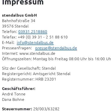
Impressum
stendalbus GmbH
Bahnhofstraße 34

39576 Stendal

Telefon: 
03931 2518860
Telefax: +49 (0) 39 31 - 2 51 88 610

E-Mail:  
info@stendalbus.de
Presseanfragen:   
presse@stendalbus.de
Internet: www.stendalbus.de

Öffnungszeiten: Montag bis Freitag 08:00 Uhr bis 16:00 Uh
Sitz der Gesellschaft: Stendal 

Registergericht: Amtsgericht Stendal 

Registernummer: HRB 23201
Geschäftsführer:
André Tonne

Dana Bohne
 29/003/63282

Steuernummer: