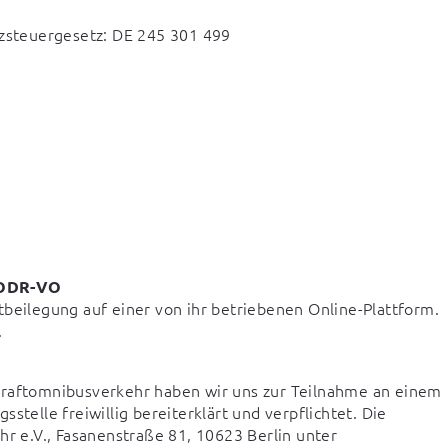
zsteuergesetz: DE 245 301 499
1 ODR-VO
beilegung auf einer von ihr betriebenen Online-Plattform. 
.
Kraftomnibusverkehr haben wir uns zur Teilnahme an einem 
telle freiwillig bereiterklärt und verpflichtet. Die 
zuständige Verbraucherschlichtungsstelle ist Reise & Verkehr e.V., Fasanenstraße 81, 10623 Berlin unter 