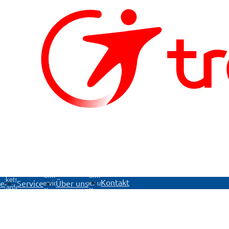
ntermenü
Untermenü
Untermenü
ickets &
Kontakt
fe
Service
Über uns
Service
Über uns
Tarife
öffnen
öffnen
öffnen