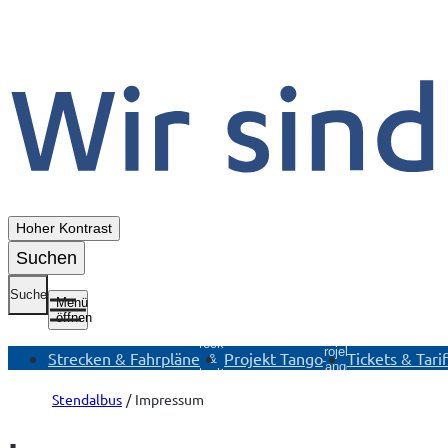
Hoher Kontrast
Suchen
Suche
Menü
öffnen
Untermenü
Untermenü
U
Strecken
Projekt
T
Strecken & Fahrpläne
Projekt Tango
Tickets & Tari
&
Tango
Fahrpläne
öffnen
öffnen
Stendalbus
Impressum