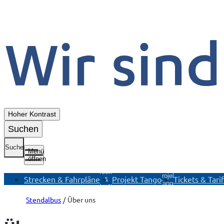
Hoher Kontrast
Suchen
Suche
Menü
öffnen
Untermenü
Untermenü
U
Strecken
Projekt
T
Strecken & Fahrpläne
Projekt Tango
Tickets & Tari
&
Tango
Fahrpläne
öffnen
öffnen
Stendalbus
Über uns