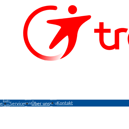
ntermenü
Untermenü
Untermenü
ickets &
Kontakt
fe
Service
Über uns
Service
Über uns
Tarife
öffnen
öffnen
öffnen