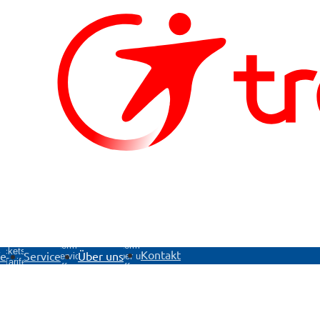
ntermenü
Untermenü
Untermenü
ickets &
Kontakt
fe
Service
Über uns
Service
Über uns
Tarife
öffnen
öffnen
öffnen