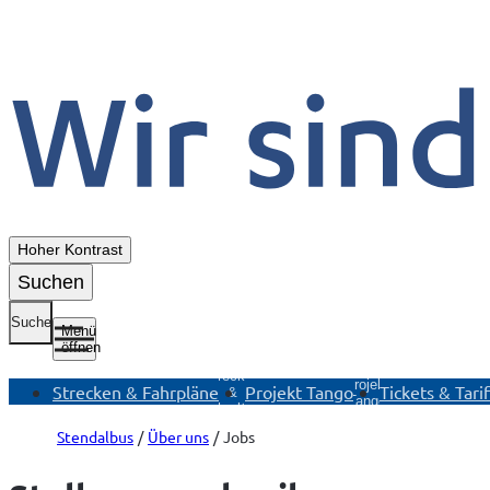
Hoher Kontrast
Suchen
Suche
Menü
öffnen
Untermenü
Untermenü
U
Strecken
Projekt
T
Strecken & Fahrpläne
Projekt Tango
Tickets & Tari
&
Tango
Fahrpläne
öffnen
öffnen
Stendalbus
Über uns
Jobs