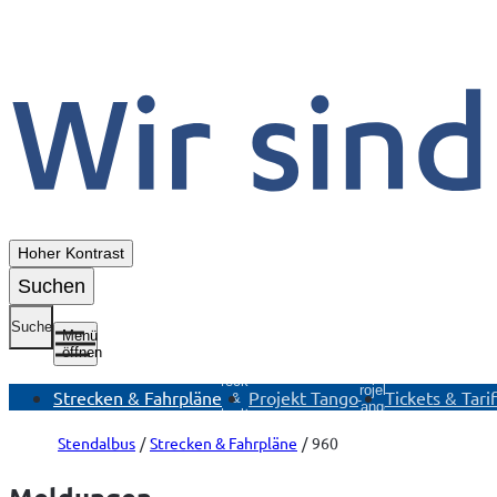
Hoher Kontrast
Suchen
Suche
Menü
öffnen
Untermenü
Untermenü
U
Strecken
Projekt
T
Strecken & Fahrpläne
Projekt Tango
Tickets & Tari
&
Tango
Fahrpläne
öffnen
öffnen
Stendalbus
Strecken & Fahrpläne
960