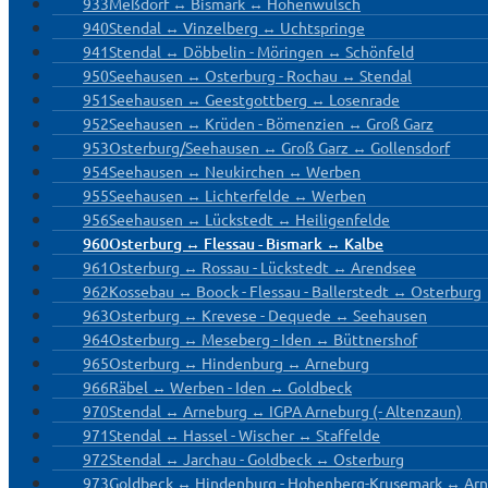
933
Meßdorf ↔ Bismark ↔ Hohenwulsch
940
Stendal ↔ Vinzelberg ↔ Uchtspringe
941
Stendal ↔ Döbbelin - Möringen ↔ Schönfeld
950
Seehausen ↔ Osterburg - Rochau ↔ Stendal
951
Seehausen ↔ Geestgottberg ↔ Losenrade
952
Seehausen ↔ Krüden - Bömenzien ↔ Groß Garz
953
Osterburg/Seehausen ↔ Groß Garz ↔ Gollensdorf
954
Seehausen ↔ Neukirchen ↔ Werben
955
Seehausen ↔ Lichterfelde ↔ Werben
956
Seehausen ↔ Lückstedt ↔ Heiligenfelde
960
Osterburg ↔ Flessau - Bismark ↔ Kalbe
961
Osterburg ↔ Rossau - Lückstedt ↔ Arendsee
962
Kossebau ↔ Boock - Flessau - Ballerstedt ↔ Osterburg
963
Osterburg ↔ Krevese - Dequede ↔ Seehausen
964
Osterburg ↔ Meseberg - Iden ↔ Büttnershof
965
Osterburg ↔ Hindenburg ↔ Arneburg
966
Räbel ↔ Werben - Iden ↔ Goldbeck
970
Stendal ↔ Arneburg ↔ IGPA Arneburg (- Altenzaun)
971
Stendal ↔ Hassel - Wischer ↔ Staffelde
972
Stendal ↔ Jarchau - Goldbeck ↔ Osterburg
973
Goldbeck ↔ Hindenburg - Hohenberg-Krusemark ↔ Ar