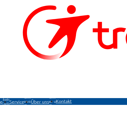
ntermenü
Untermenü
Untermenü
ickets &
Kontakt
fe
Service
Über uns
Service
Über uns
Tarife
öffnen
öffnen
öffnen