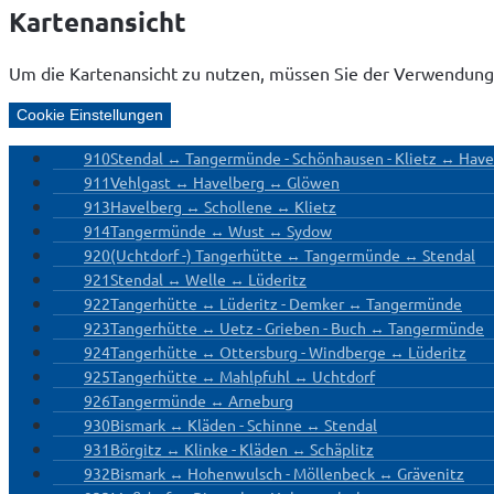
Kartenansicht
Um die Kartenansicht zu nutzen, müssen Sie der Verwendung
Cookie Einstellungen
910
Stendal ↔ Tangermünde - Schönhausen - Klietz ↔ Have
911
Vehlgast ↔ Havelberg ↔ Glöwen
913
Havelberg ↔ Schollene ↔ Klietz
914
Tangermünde ↔ Wust ↔ Sydow
920
(Uchtdorf -) Tangerhütte ↔ Tangermünde ↔ Stendal
921
Stendal ↔ Welle ↔ Lüderitz
922
Tangerhütte ↔ Lüderitz - Demker ↔ Tangermünde
923
Tangerhütte ↔ Uetz - Grieben - Buch ↔ Tangermünde
924
Tangerhütte ↔ Ottersburg - Windberge ↔ Lüderitz
925
Tangerhütte ↔ Mahlpfuhl ↔ Uchtdorf
926
Tangermünde ↔ Arneburg
930
Bismark ↔ Kläden - Schinne ↔ Stendal
931
Börgitz ↔ Klinke - Kläden ↔ Schäplitz
932
Bismark ↔ Hohenwulsch - Möllenbeck ↔ Grävenitz