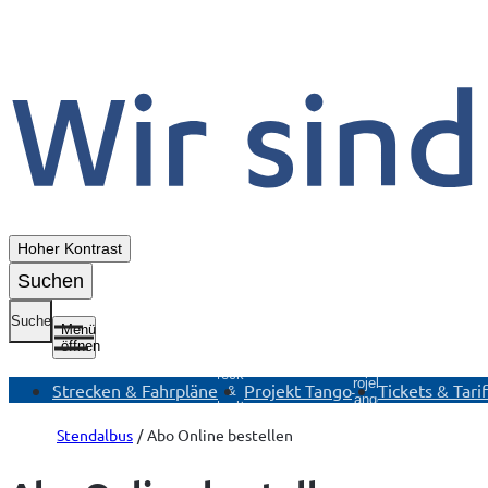
Hoher Kontrast
Suchen
Suche
Menü
öffnen
Untermenü
Untermenü
U
Strecken
Projekt
T
Strecken & Fahrpläne
Projekt Tango
Tickets & Tari
&
Tango
Fahrpläne
öffnen
öffnen
Stendalbus
Abo Online bestellen