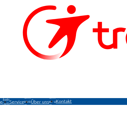
ntermenü
Untermenü
Untermenü
ickets &
Kontakt
fe
Service
Über uns
Service
Über uns
Tarife
öffnen
öffnen
öffnen